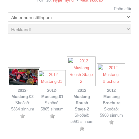
TOP 10:
Nýjar myndir
-
Mest skoðað
Raða eftir
2012-
2012-
2012
2012
Mustang-02
Mustang-01
Mustang
Mustang
Skoðað:
Skoðað:
Roush
Brochure
5864 sinnum
5865 sinnum
Stage 2
Skoðað:
Skoðað:
5908 sinnum
5991 sinnum