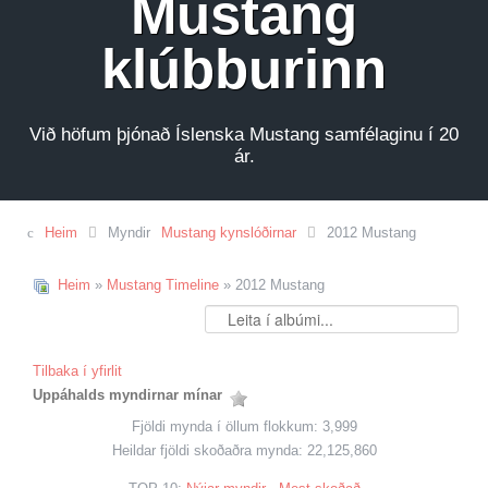
Mustang
klúbburinn
Við höfum þjónað Íslenska Mustang samfélaginu í 20
ár.
Heim
Myndir
Mustang kynslóðirnar
2012 Mustang
Heim
»
Mustang Timeline
» 2012 Mustang
Tilbaka í yfirlit
Uppáhalds myndirnar mínar
Fjöldi mynda í öllum flokkum: 3,999
Heildar fjöldi skoðaðra mynda: 22,125,860