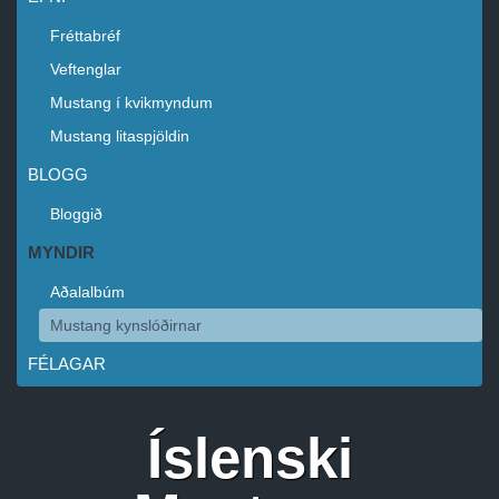
Fréttabréf
Veftenglar
Mustang í kvikmyndum
Mustang litaspjöldin
BLOGG
Bloggið
MYNDIR
Aðalalbúm
Mustang kynslóðirnar
FÉLAGAR
Íslenski