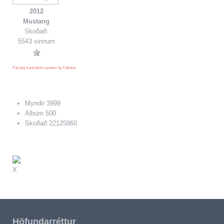
2012
Mustang
Skoðað:
5543 sinnum
FaLang translation system by Faboba
Myndir
3999
Albúm
500
Skoðað
22125860
X
Höfundarréttur